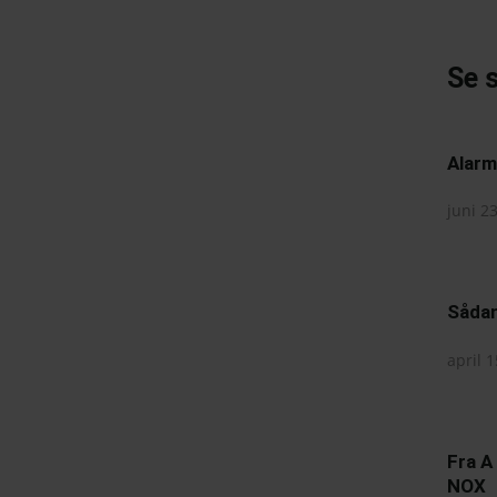
Se 
Alarm
juni 2
Sådan
april 
Fra A
NOX