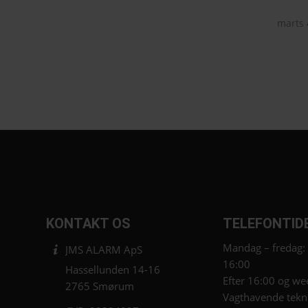
marts 
KONTAKT OS
TELEFONTID
Mandag – fredag:
JMS ALARM ApS
16:00
Hassellunden 14-16
Efter 16:00 og we
2765 Smørum
Vagthavende tekn