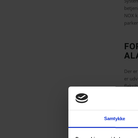
System
betjen
NOX k
parker
FO
AL
Der er
er udv
fleksib
In
Mo
Cer
Samtykke
Bru
Fu