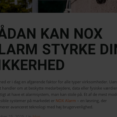
ÅDAN KAN NOX
LARM STYRKE DI
IKKERHED
hed er i dag en afgørende faktor for alle typer virksomheder. Uan
 handler om at beskytte medarbejdere, data eller fysiske værdier
gtigt at have et alarmsystem, man kan stole på. Et af de mest mo
ksible systemer på markedet er
NOX Alarm
– en løsning, der
erer avanceret teknologi med høj brugervenlighed.
mber 25, 2025
/
in
blog