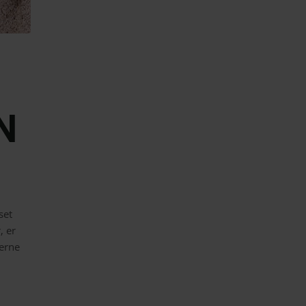
N
set
, er
derne