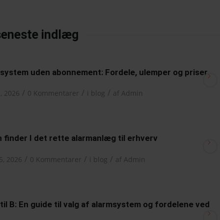
seneste indlæg
system uden abonnement: Fordele, ulemper og priser
/
/
/
3, 2026
0 Kommentarer
i
blog
af
Admin
 finder I det rette alarmanlæg til erhverv
/
/
/
15, 2026
0 Kommentarer
i
blog
af
Admin
 til B: En guide til valg af alarmsystem og fordelene ved