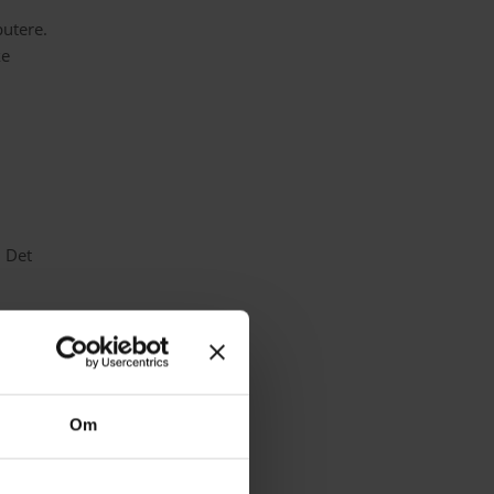
utere.
ke
 Det
v.
er.
Om
r.
gning