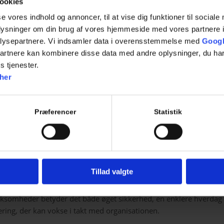
ookies
andre løsninger.
se vores indhold og annoncer, til at vise dig funktioner til sociale
ntral administration
– medarbejderrettigheder følger automati
oplysninger om din brug af vores hjemmeside med vores partnere i
es status.
lysepartnere. Vi indsamler data i overensstemmelse med
Googl
jere sikkerhed
– hurtig deaktivering af adgange reducerer risiko
partnere kan kombinere disse data med andre oplysninger, du har
sbrug.
s tjenester.
ndre administration
– frigør tid og ressourcer til kerneforretni
her
 SIKKER INVESTERING FOR
Præferencer
Statistik
HVERV
et samlet værktøj til at styre sikkerhed og adgang på tværs af bygn
elinger. Systemet kan integreres med eksisterende løsninger og g
Tillad valgte
er IT en overskuelig platform til effektiv administration.
rksomheder betyder det både øget sikkerhed, en enklere hverdag
ering, der kan vokse i takt med organisationen.