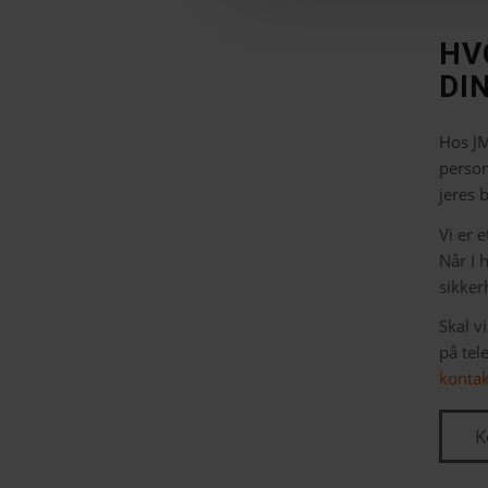
HV
DI
Hos JM
person
jeres 
Vi er e
Når I 
sikker
Skal v
på tel
konta
K