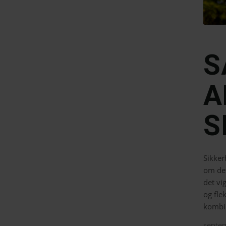
S
A
S
Sikker
om det
det vi
og fle
kombin
septe