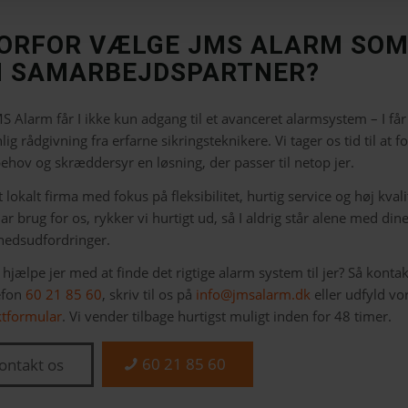
ORFOR VÆLGE JMS ALARM SO
N SAMARBEJDSPARTNER?
S Alarm får I ikke kun adgang til et avanceret alarmsystem – I får
lig rådgivning fra erfarne sikringsteknikere. Vi tager os tid til at f
behov og skræddersyr en løsning, der passer til netop jer.
t lokalt firma med fokus på fleksibilitet, hurtig service og høj kvali
har brug for os, rykker vi hurtigt ud, så I aldrig står alene med din
hedsudfordringer.
i hjælpe jer med at finde det rigtige alarm system til jer? Så kontak
efon
60 21 85 60
, skriv til os på
info@jmsalarm.dk
eller udfyld vo
ktformular
. Vi vender tilbage hurtigst muligt inden for 48 timer.
60 21 85 60
ontakt os