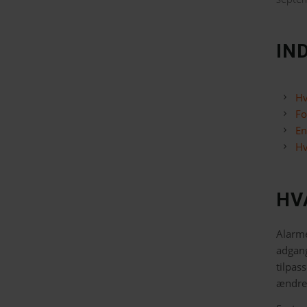
IN
Hv
Fo
En
Hv
HV
Alarme
adgang
tilpas
ændrer