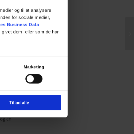
 medier og til at analysere
sk
nden for sociale medier,
es Business Data
en for
 givet dem, eller som de har
ngen.
Marketing
inger
iver
Tillad alle
 og en