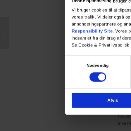
Denne hjemmeside bruger c
og 
Vi bruger cookies til at tilpas
Ce
vores trafik. Vi deler også 
der
Mere end bare
annonceringspartnere og ana
Hø
sikkerhed: 5 fordele
Responsibility Site
. Vores 
mi
ved adgangskontrol,
indsamlet fra din brug af dere
der skaber værdi for...
Mi
Se Cookie & Privatlivspolitik
Samtykkevalg
EN
Nødvendig
ER
I får 
og afd
Afvis
HR ell
For vi
invest