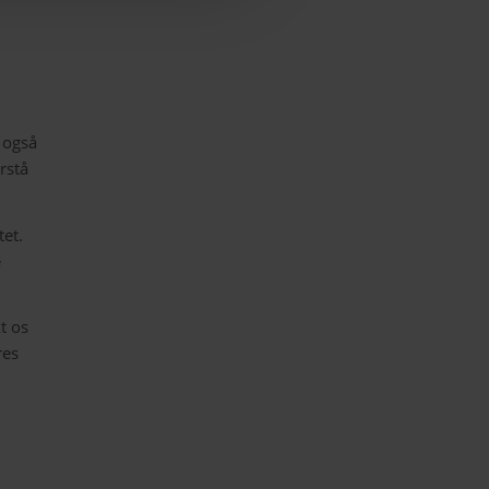
M
 også
orstå
tet.
e
t os
res