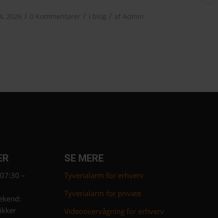
/
/
/
4, 2026
0 Kommentarer
i
blog
af
Admin
ER
SE MERE
 07:30 –
Tyverialarm for erhverv
Tyverialarm for private
ekend:
ikker
Videoovervågning for erhverv