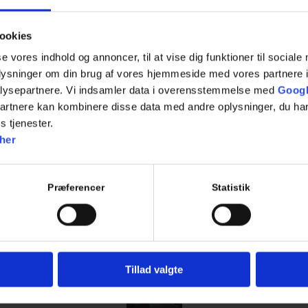
ookies
se vores indhold og annoncer, til at vise dig funktioner til sociale
oplysninger om din brug af vores hjemmeside med vores partnere i
lysepartnere. Vi indsamler data i overensstemmelse med
Googl
partnere kan kombinere disse data med andre oplysninger, du har
Hvad er ADK anlæg?
s tjenester.
her
/
/
/
januar 30, 2025
0 Kommentarer
i
blog
af
Admin
Præferencer
Statistik
Tillad valgte