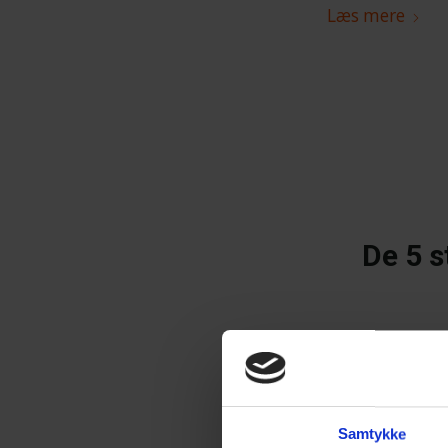
Læs mere
De 5 s
Læs mere
Samtykke