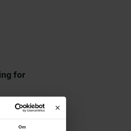
ing for
Om