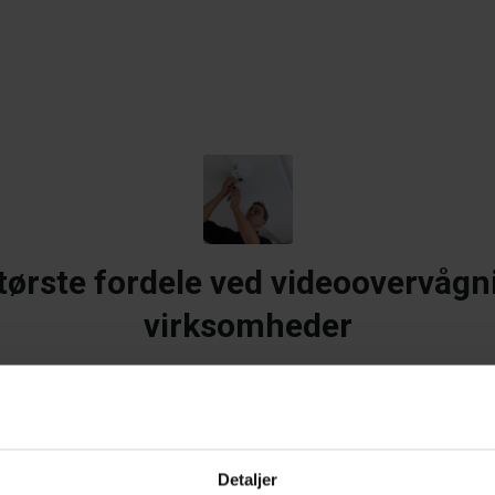
tørste fordele ved videoovervågn
virksomheder
/
/
/
april 14, 2025
0 Kommentarer
i
blog
af
Admin
Detaljer