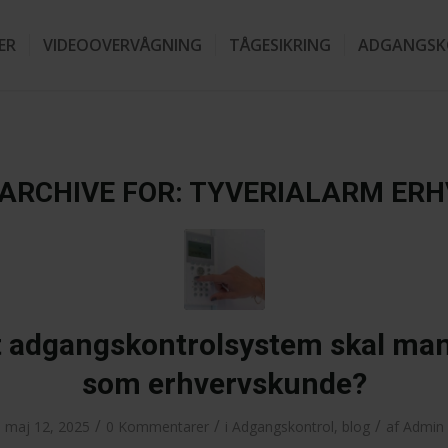
ER
VIDEOOVERVÅGNING
TÅGESIKRING
ADGANGSK
ARCHIVE FOR:
TYVERIALARM ERH
t adgangskontrolsystem skal ma
som erhvervskunde?
/
/
/
maj 12, 2025
0 Kommentarer
i
Adgangskontrol
,
blog
af
Admin