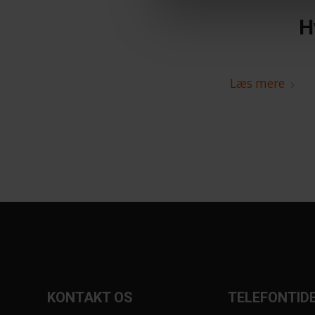
H
Læs mere
KONTAKT OS
TELEFONTID