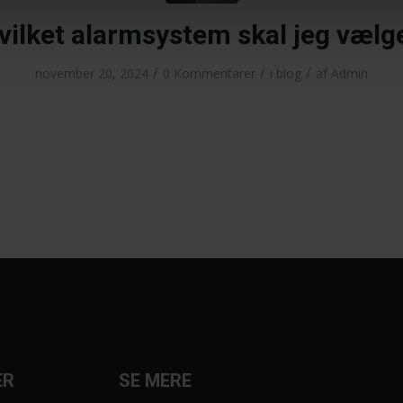
vilket alarmsystem skal jeg vælg
/
/
/
november 20, 2024
0 Kommentarer
i
blog
af
Admin
ER
SE MERE